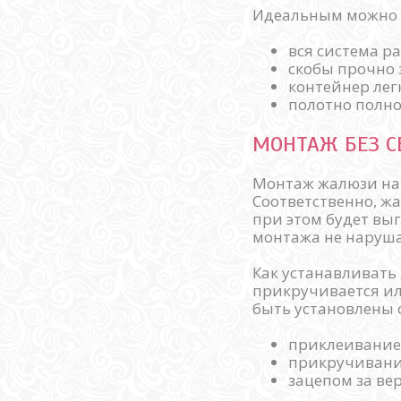
Идеальным можно н
вся система р
скобы прочно 
контейнер лег
полотно полно
МОНТАЖ БЕЗ С
Монтаж жалюзи на 
Соответственно, ж
при этом будет выг
монтажа не наруша
Как устанавливать
прикручивается ил
быть установлены
приклеиванием
прикручивани
зацепом за ве