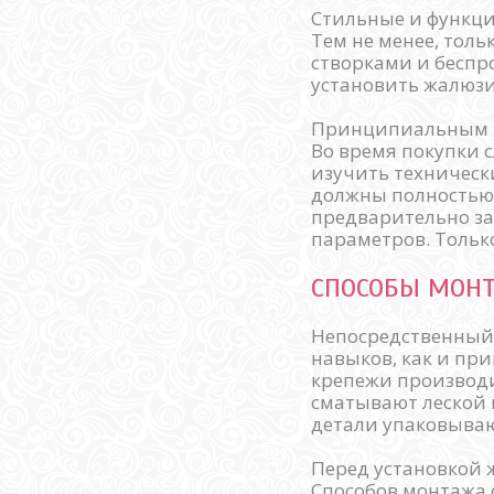
Стильные и функц
Тем не менее, тол
створками и беспр
установить жалюзи
Принципиальным м
Во время покупки 
изучить техническ
должны полностью 
предварительно за
параметров. Тольк
СПОСОБЫ МОН
Непосредственный 
навыков, как и пр
крепежи производи
сматывают леской 
детали упаковываю
Перед установкой 
Способов монтажа 