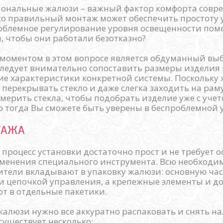
иональные жалюзи – важный фактор комфорта совр
ько правильный монтаж может обеспечить простоту
облемное регулирование уровня освещенности поме
, чтобы они работали безотказно?
оментом в этом вопросе является обдуманный выб
следует внимательно сопоставить размеры изделия и
ие характеристики конкретной системы. Поскольку
перекрывать стекло и даже слегка заходить на раму
мерить стекла, чтобы подобрать изделие уже с уче
о тогда Вы сможете быть уверены в беспроблемной 
ТАЖА
процесс установки достаточно прост и не требует 
именения специального инструмента. Всю необходи
тели вкладывают в упаковку жалюзи: основную ча
и цепочкой управления, а крепежные элементы и 
т в отдельные пакетики.
жалюзи нужно все аккуратно распаковать и снять на
существует несколько: