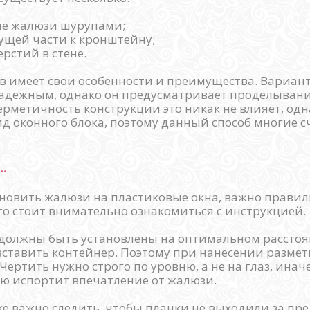
е жалюзи шурупами;
ущей части к кронштейну;
рстий в стене.
в имеет свои особенности и преимущества. Вариан
адежным, однако он предусматривает проделывани
ерметичность конструкции это никак не влияет, од
д оконного блока, поэтому данный способ многие 
…
тановить жалюзи на пластиковые окна, важно прави
ого стоит внимательно ознакомиться с инструкцией.
должны быть установлены на оптимальном расстоя
вставить контейнер. Поэтому при нанесении разме
Чертить нужно строго по уровню, а не на глаз, ина
ю испортит впечатление от жалюзи.
е важно следить, чтобы планки не выходили за пре