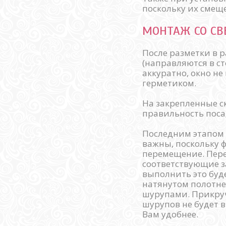
поскольку их смещ
МОНТАЖ СО С
После разметки в 
(направляются в ст
аккуратно, окно н
герметиком.
На закрепленные с
правильность поса
Последним этапом 
важны, поскольку 
перемещение. Пер
соответствующие за
выполнить это буд
натянутом полотне
шурупами. Прикручи
шурупов не будет в
Вам удобнее.