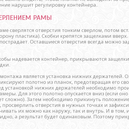
ение нарушит регулировку контейнера.
ВЕРЛЕНИЕМ РАМЫ
раме сверлятся отверстия тонким сверлом, потом вс
орону пластика). Скобки крепятся защелками вверх.
е пострадает. Оставшиеся отверстия всегда можно з
кобы надевается контейнер, прикрываются защелки
дки.
монтажа является установка нижних держателей. 
фиксируют полотно из планок, предотвращая его св
ед установкой нижних держателей необходимо про
меры. Для этого полотно опускается вниз (если оно 
ет сложно). Затем необходимо прикинуть положени
, просверлить отверстия в нужных точках и зафикс
вать их можно как наружу, так и внутрь. И в том, и
идно, а результат будет одинаковым. Поэтому прик