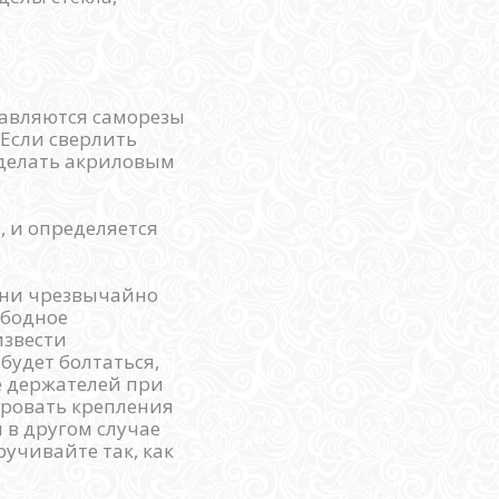
тавляются саморезы
 Если сверлить
аделать акриловым
, и определяется
Они чрезвычайно
ободное
извести
будет болтаться,
е держателей при
ировать крепления
 в другом случае
ручивайте так, как