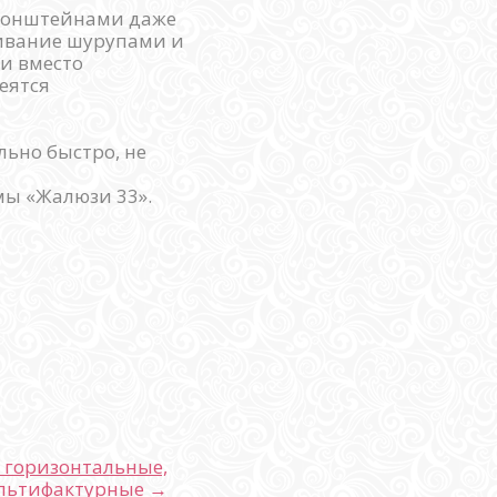
кронштейнами даже
чивание шурупами и
и вместо
еятся
ьно быстро, не
мы «Жалюзи 33».
 горизонтальные,
ультифактурные →