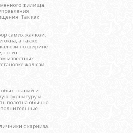
еменного жилища.
 управления
щения. Так как
ор самих жалюзи.
 окна, а также
 жалюзи по ширине
, стоит
том известных
установке жалюзи.
особых знаний и
мую фурнитуру и
сть полотна обычно
дополнительные
личники с карниза.