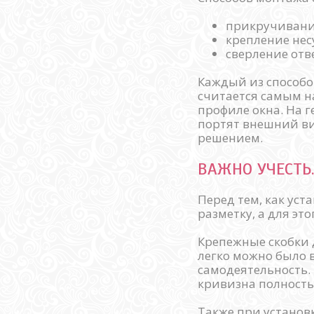
прикручивани
крепление нес
сверление отве
Каждый из способо
считается самым н
профиле окна. На г
портят внешний ви
решением.
ВАЖНО УЧЕСТЬ
Перед тем, как ус
разметку, а для эт
Крепежные скобки 
легко можно было 
самодеятельность. 
кривизна полность
Также при установк