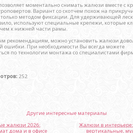
позволяет моментально снимать жалюзи вместе с 
роповертов. Вариант со скотчем похож на прикру
о только методом фиксации. Для удерживающей леск
авило, используют специальные крепежи, которые кл
чем к нижней части рамы.
ым рекомендациям, можно установить жалюзи довол
й ошибки. При необходимости Вы всегда можете
ься по технологии монтажа со специалистами фир
мотров:
252
Другие интересные материалы
е жалюзи 2026:
Жалюзи в интерьере:
ат дома и в офисе
вертикальные, м