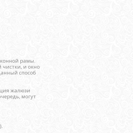
оконной рамы.
 чистки, и окно
 данный способ
кция жалюзи
очередь, могут
.