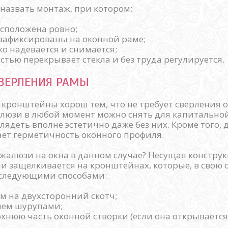
азвать монтаж, при котором:
асположена ровно;
зафиксированы на оконной раме;
ко надевается и снимается;
стью перекрывает стекла и без труда регулируется.
ВЕРЛЕНИЯ РАМЫ
кронштейны хорош тем, что не требует сверления 
алюзи в любой момент можно снять для капитальной
лядеть вполне эстетично даже без них. Кроме того,
ет герметичность оконного профиля.
 жалюзи на окна в данном случае? Несущая констру
и защелкивается на кронштейнах, которые, в свою 
 следующими способами:
 на двухсторонний скотч;
ем шурупами;
рхнюю часть оконной створки (если она открывается)