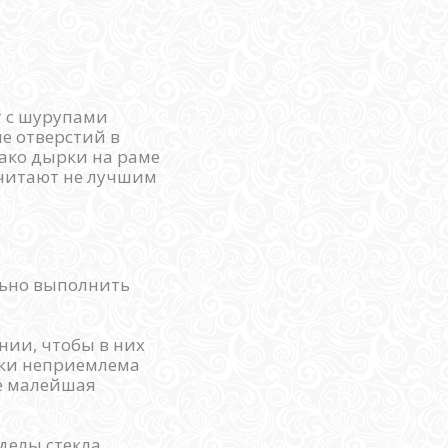
т с шурупами
е отверстий в
нако дырки на раме
считают не лучшим
льно выполнить
нии, чтобы в них
тки неприемлема
че малейшая
делы стекла,