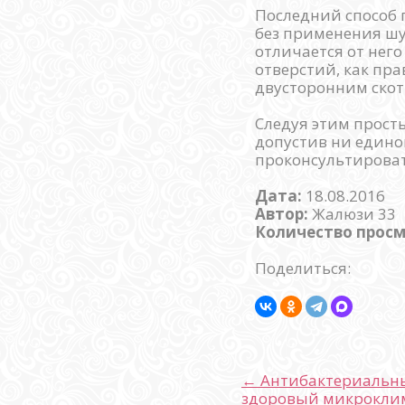
Последний способ 
без применения шу
отличается от нег
отверстий, как пр
двусторонним скот
Следуя этим прост
допустив ни едино
проконсультироват
Дата:
18.08.2016
Автор:
Жалюзи 33
Количество прос
Поделиться:
← Антибактериальны
здоровый микроклим