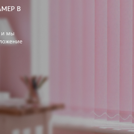
АМЕР В
 и мы
дложение