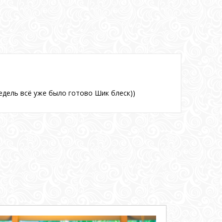
Иван 
едель всё уже было готово Шик блеск))
Решил 