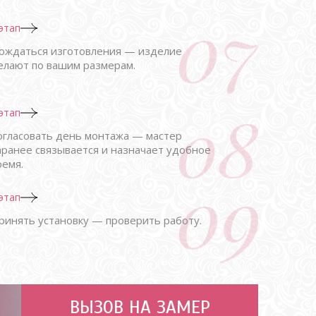
 этап
ождаться изготовления — изделие
елают по вашим размерам.
 этап
огласовать день монтажа — мастер
аранее связывается и назначает удобное
ремя.
 этап
ринять установку — проверить работу.
ВЫЗОВ НА ЗАМЕР